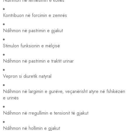
Ndihmon në lehtësimin e kollës
Kontribuon në forcimin e zemrës
Ndihmon në pastrimin e gjakut
Stimulon funksionin e mëlçisë
Ndihmon në pastrimin e traktit urinar
Vepron si diuretik natyral
Ndihmon në largimin e gurëve, veçanërisht atyre në fshikëzën
e urinës
Ndihmon në rregullimin e tensionit të gjakut
Ndihmon në hollimin e gjakut