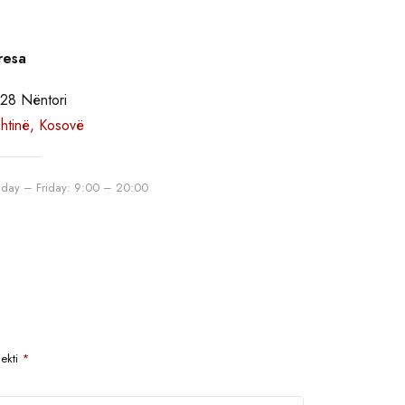
resa
 28 Nëntori
shtinë, Kosovë
day – Friday: 9:00 – 20:00
jekti
*