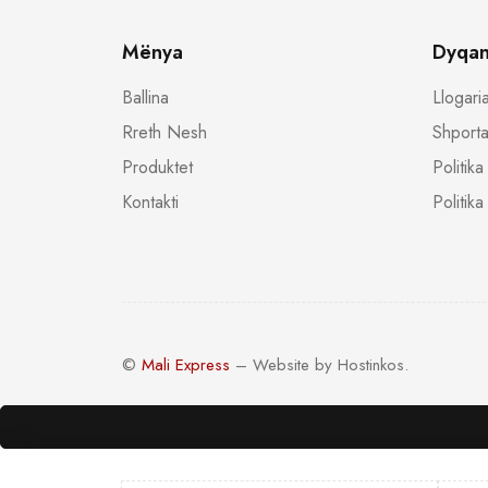
Mënya
Dyqan
Ballina
Llogari
Rreth Nesh
Shporta
Produktet
Politik
Kontakti
Politika
©
Mali Express
– Website by Hostinkos.