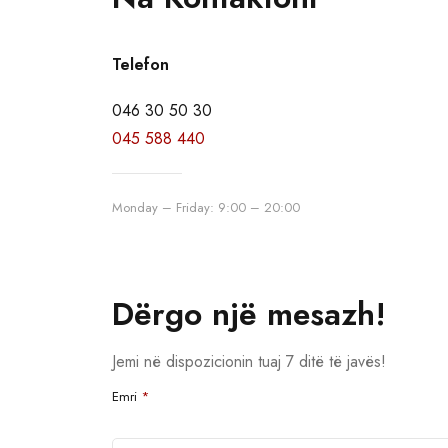
Telefon
046 30 50 30
045 588 440
Monday – Friday: 9:00 – 20:00
Dërgo një mesazh!
Jemi në dispozicionin tuaj 7 ditë të javës!
Emri
*