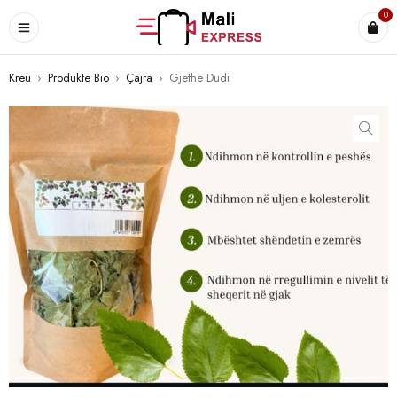
0
Kreu
›
Produkte Bio
›
Çajra
›
Gjethe Dudi