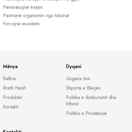
Përmirësojnë tretjen
Pastrojnë organizmin nga toksinat
Forcojnë imunitetin
Mënya
Dyqani
Ballina
Llogaria Ime
Rreth Nesh
Shporta e Blerjës
Produktet
Politika e Rimbursimit dhe
Kthimit
Kontakti
Politika e Privatësisë
Kontakti