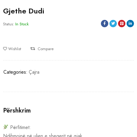
Gjethe Dudi
Status:
In Stock
Wishlist
Compare
Categories:
Çajra
Përshkrim
Përfitimet:
Ndihmojnë në uljen e sheqerit në gjak